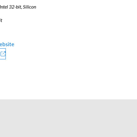
 Intel 32-bit, Silicon
it
ebsite
く