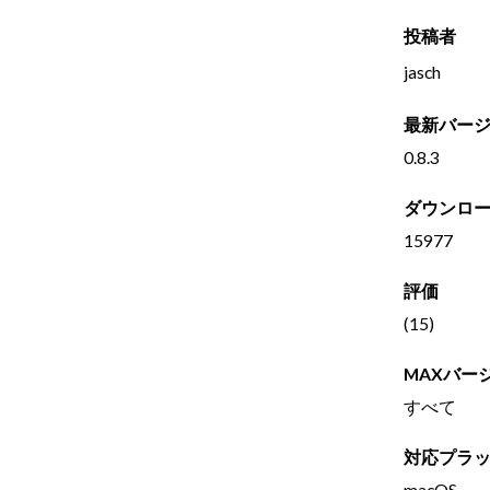
投稿者
jasch
最新バー
0.8.3
ダウンロ
15977
評価
(15)
MAXバー
すべて
対応プラ
macOS