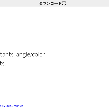
ダウンロード
tants, angle/color
ts.
sis
Video
Graphics