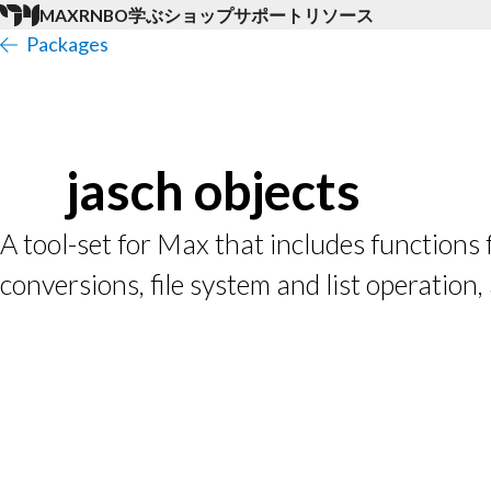
MAX
RNBO
学ぶ
ショップ
サポート
リソース
Packages
jasch objects
A tool-set for Max that includes functions
conversions, file system and list operation,