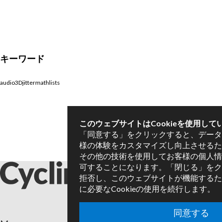
キーワード
audio
3D
jitter
math
lists
このウェブサイトはCookieを使用して
「同意する」をクリックすると、データ
様の体験をカスタマイズし向上させるため
その他の技術を使用してお客様の個人情
可することになります。「閉じる」をク
拒否し、このウェブサイトが機能するた
に必要なCookieの使用を続行します。
同意する