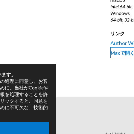
Intel 64-bit,
Windows
64-bit, 32-b
リンク
Author W
Maxで開
います。
の処理に同意し、お客
に、当社がCookieや
報を処理することを許
リックすると、同意を
めに不可欠な、技術的