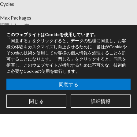
Cycles
Max Packages
認定トレーナー
書籍
このウェブサイトはCookieを使用しています。
販売代理店
「同意する」をクリックすると、データの処理に同意し、お客
様の体験をカスタマイズし向上させるために、当社がCookieや
フォーラム
その他の技術を使用してお客様の個人情報を処理することを許
可することになります。「閉じる」をクリックすると、同意を
会社情報
拒否し、このウェブサイトが機能するために不可欠な、技術的
採用情報
に必要なCookieの使用を続行します。
連絡先
サポート
同意する
システムの状態
閉じる
詳細情報
ニュースレターに登録して、Cycling '74からの最新情報をご入
手ください。
法的情報