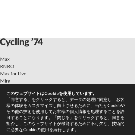
Max
RNBO
Max for Live
Mira
Cycles
このウェブサイトはCookieを使用しています。
「同意する」をクリックすると、データの処理に同意し、お客
Max Packages
様の体験をカスタマイズし向上させるために、当社がCookieや
認定トレーナー
その他の技術を使用してお客様の個人情報を処理することを許
書籍
可することになります。「閉じる」をクリックすると、同意を
販売代理店
拒否し、このウェブサイトが機能するために不可欠な、技術的
に必要なCookieの使用を続行します。
フォーラム