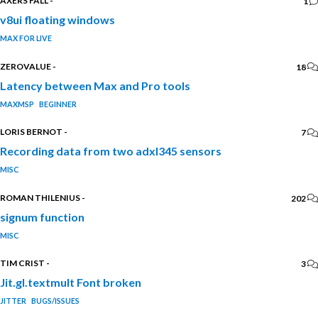
AXERS FALL
-
1
v8ui floating windows
MAX FOR LIVE
ZEROVALUE
-
18
Latency between Max and Pro tools
MAXMSP
BEGINNER
LORIS BERNOT
-
7
Recording data from two adxl345 sensors
MISC
ROMAN THILENIUS
-
202
signum function
MISC
TIM CRIST
-
3
Jit.gl.textmult Font broken
JITTER
BUGS/ISSUES