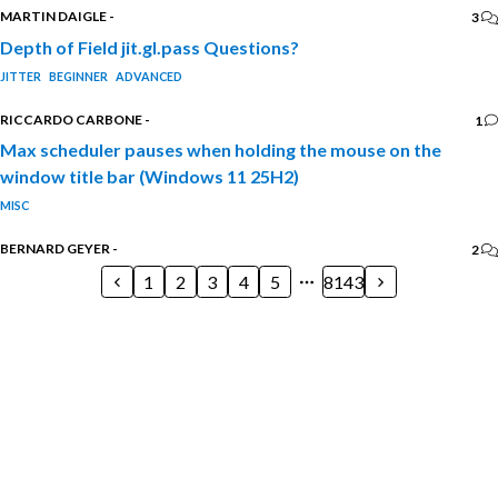
MARTIN DAIGLE
-
3
Depth of Field jit.gl.pass Questions?
JITTER
BEGINNER
ADVANCED
RICCARDO CARBONE
-
1
Max scheduler pauses when holding the mouse on the
window title bar (Windows 11 25H2)
MISC
BERNARD GEYER
-
2
1
2
3
4
5
8143