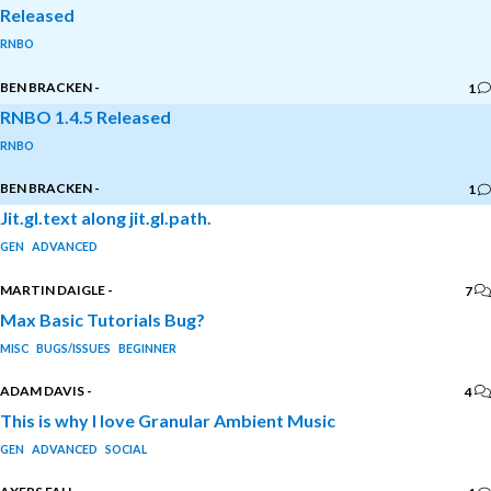
Released
RNBO
BEN BRACKEN
-
1
RNBO 1.4.5 Released
RNBO
BEN BRACKEN
-
1
Jit.gl.text along jit.gl.path.
GEN
ADVANCED
MARTIN DAIGLE
-
7
Max Basic Tutorials Bug?
MISC
BUGS/ISSUES
BEGINNER
ADAM DAVIS
-
4
This is why I love Granular Ambient Music
GEN
ADVANCED
SOCIAL