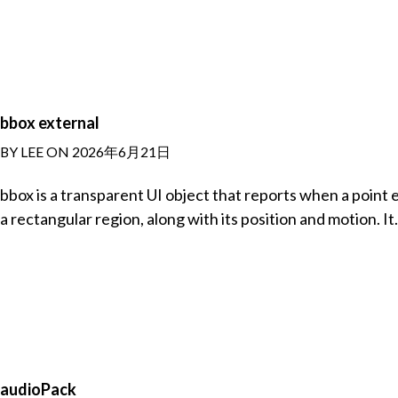
bbox external
BY LEE ON 2026年6月21日
bbox is a transparent UI object that reports when a point e
a rectangular region, along with its position and motion. It.
audioPack