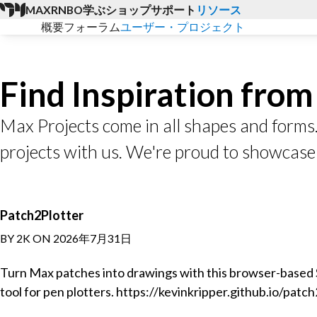
MAX
RNBO
学ぶ
ショップ
サポート
リソース
概要
フォーラム
ユーザー・プロジェクト
Find Inspiration fro
Max Projects come in all shapes and forms
projects with us. We're proud to showcase
Patch2Plotter
BY 2K ON 2026年7月31日
Turn Max patches into drawings with this browser-based
tool for pen plotters. https://kevinkripper.github.io/patc