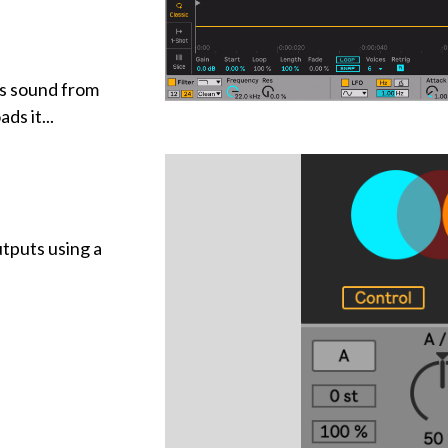
ds sound from
ds it...
utputs using a