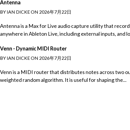
Antenna
BY IAN DICKE ON 2026年7月22日
Antenna is a Max for Live audio capture utility that recor
anywhere in Ableton Live, including external inputs, and loa
Venn - Dynamic MIDI Router
BY IAN DICKE ON 2026年7月22日
Venn is a MIDI router that distributes notes across two o
weighted random algorithm. It is useful for shaping the...