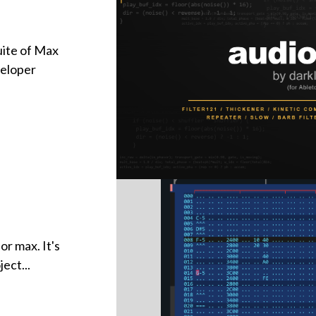
te of Max
veloper
or max. It's
ect...