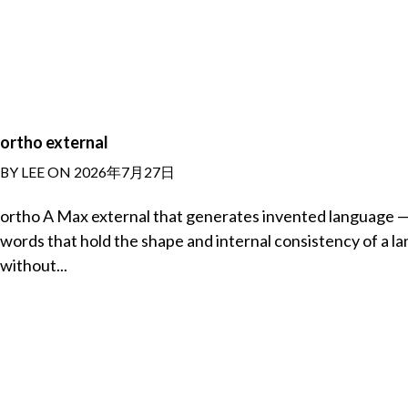
ortho external
BY LEE ON 2026年7月27日
ortho A Max external that generates invented language 
words that hold the shape and internal consistency of a l
without...