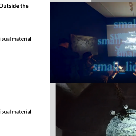
Outside the
visual material
visual material