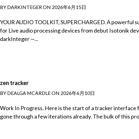
BY DARKINTEGER ON 2026年6月15日
YOUR AUDIO TOOLKIT, SUPERCHARGED. A powerful sui
for Live audio processing devices from debut Isotonik de
darkInteger —...
zen tracker
BY DEALGA MCARDLE ON 2026年6月10日
Work In Progress. Here is the start of a tracker interface f
gone through a few iterations already. The bulk of this proj