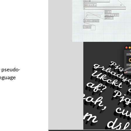
— pseudo-
anguage