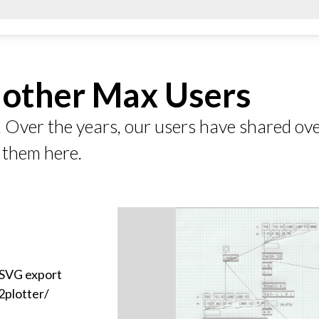
m other Max Users
. Over the years, our users have shared ov
 them here.
 SVG export
h2plotter/