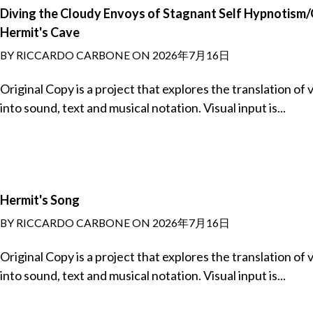
Diving the Cloudy Envoys of Stagnant Self Hypnotism/
Hermit's Cave
BY RICCARDO CARBONE ON 2026年7月16日
Original Copy is a project that explores the translation of 
into sound, text and musical notation. Visual input is...
Hermit's Song
BY RICCARDO CARBONE ON 2026年7月16日
Original Copy is a project that explores the translation of 
into sound, text and musical notation. Visual input is...