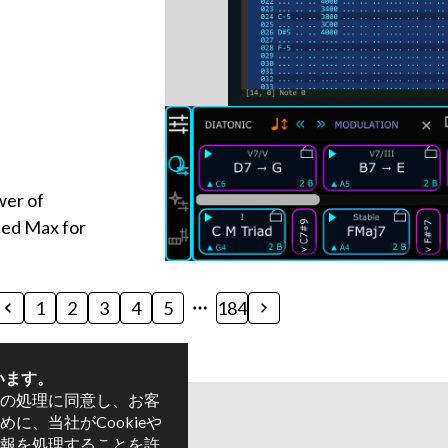
wer of
nced Max for
1
2
3
4
5
184
います。
の処理に同意し、お客
に、当社がCookieや
報を処理することを許