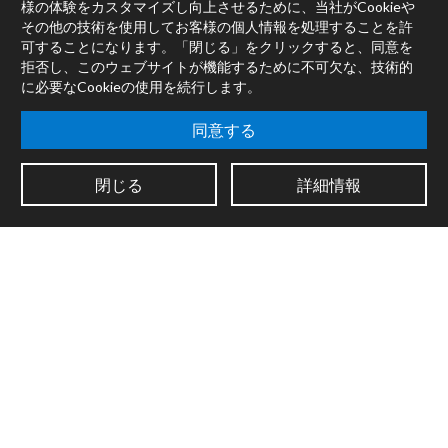
様の体験をカスタマイズし向上させるために、当社がCookieや
書籍
その他の技術を使用してお客様の個人情報を処理することを許
販売代理店
可することになります。「閉じる」をクリックすると、同意を
拒否し、このウェブサイトが機能するために不可欠な、技術的
フォーラム
に必要なCookieの使用を続行します。
会社情報
同意する
採用情報
連絡先
閉じる
詳細情報
サポート
システムの状態
ニュースレターに登録して、Cycling '74からの最新情報をご入
手ください。
法的情報
個人情報保護方針
Cookie設定