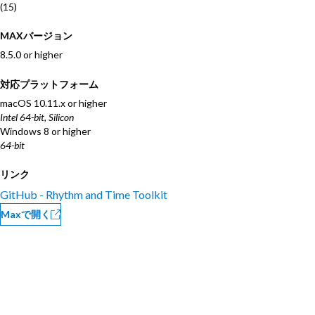
(15)
MAXバージョン
8.5.0 or higher
対応プラットフォーム
macOS
10.11.x or higher
Intel 64-bit, Silicon
Windows
8 or higher
64-bit
リンク
GitHub - Rhythm and Time Toolkit
Maxで開く