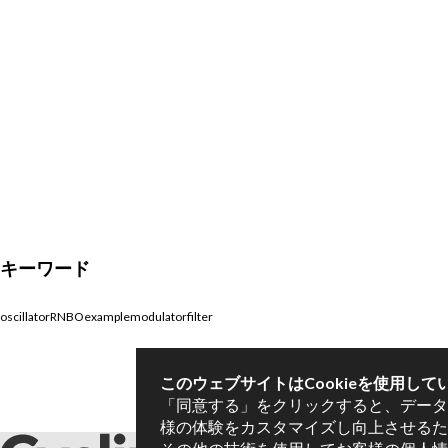
キーワード
oscillator
RNBO
example
modulator
filter
このウェブサイトはCookieを使用して
「同意する」をクリックすると、データ
様の体験をカスタマイズし向上させるため