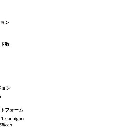
ジョン
ード数
ジョン
r
ットフォーム
1.x or higher
 Silicon