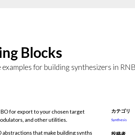
ing Blocks
e examples for building synthesizers in RN
カテゴリ
NBO for export to your chosen target
odulators, and other utilities.
Synthesis
 abstractions that make building synths
投稿者