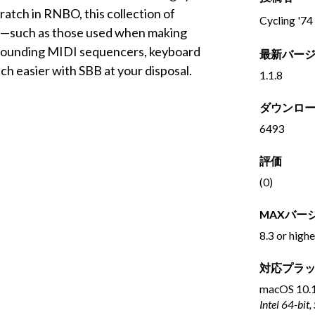
cratch in RNBO, this collection of
Cycling '74
es—such as those used when making
 sounding MIDI sequencers, keyboard
最新バー
h easier with SBB at your disposal.
1.1.8
ダウンロ
6493
評価
(0)
MAXバー
8.3 or highe
対応プラ
macOS
10.1
Intel 64-bit,