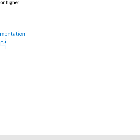
 or higher
mentation
く