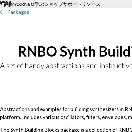
MAX
RNBO
学ぶ
ショップ
サポート
リソース
Packages
RNBO Synth Build
A set of handy abstractions and instructiv
Abstractions and examples for building synthesizers in R
platform. Includes various oscillators, filters, envelopes, m
The Synth Building Blocks package is a collection of RNBO