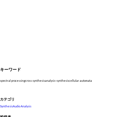
キーワード
spectral processing
cross synthesis
analysis-synthesis
cellular automata
カテゴリ
Synthesis
Audio Analysis
投稿者