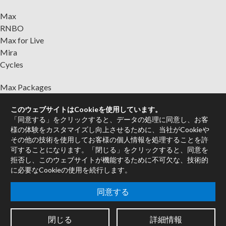
Max
RNBO
Max for Live
Mira
Cycles
Max Packages
認定トレーナー
このウェブサイトはCookieを使用しています。
書籍
「同意する」をクリックすると、データの処理に同意し、お客
販売代理店
様の体験をカスタマイズし向上させるために、当社がCookieや
フォーラム
その他の技術を使用してお客様の個人情報を処理することを許
可することになります。「閉じる」をクリックすると、同意を
会社情報
拒否し、このウェブサイトが機能するために不可欠な、技術的
に必要なCookieの使用を続行します。
採用情報
連絡先
同意する
サポート
システムの状態
閉じる
詳細情報