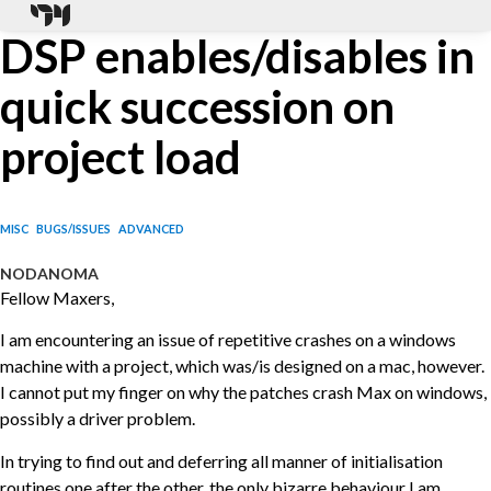
DSP enables/disables in
quick succession on
project load
MISC
BUGS/ISSUES
ADVANCED
NODANOMA
Fellow Maxers,
I am encountering an issue of repetitive crashes on a windows
machine with a project, which was/is designed on a mac, however.
I cannot put my finger on why the patches crash Max on windows,
possibly a driver problem.
In trying to find out and deferring all manner of initialisation
routines one after the other, the only bizarre behaviour I am